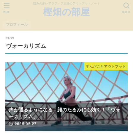
悩みの多いアラフィフ主婦のアウトプットノート
樫畑の部屋
MENU
SEARCH
プロフィール
ヴォーカリズム
学んだことアウトプット
声が通るようになる！顔のたるみにも効く！「ヴォ
ーカリズム」
2025.05.27