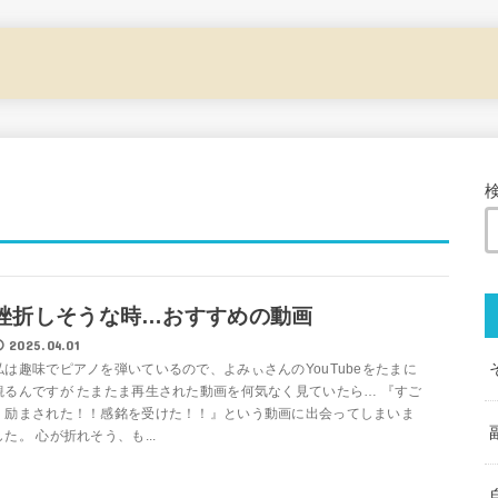
挫折しそうな時…おすすめの動画
2025.04.01
私は趣味でピアノを弾いているので、よみぃさんのYouTubeをたまに
観るんですが たまたま再生された動画を何気なく見ていたら… 『すご
く励まされた！！感銘を受けた！！』という動画に出会ってしまいま
した。 心が折れそう、も...