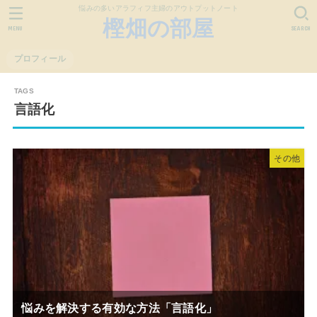
悩みの多いアラフィフ主婦のアウトプットノート
樫畑の部屋
MENU
SEARCH
プロフィール
言語化
その他
悩みを解決する有効な方法「言語化」