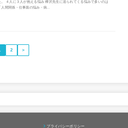
た。 ４人に３人が抱える悩み 樺沢先生に送られてくる悩みで多いのは
「人間関係・仕事面の悩み・病...
1
2
＞
プライバシーポリシー