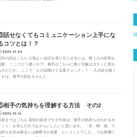
h
⑥話せなくてもコミュニケーション上手にな
るコツとは！？
2024.12.20
前回の話はこちら 心地よい会話を成り立たせるには、聴く人の役割も
重要。 ここでどう聴くかで、相手がこちらに抱く印象はガラッと変わ
るのだとか。 ここで「人の話聴けてる度チェック」！ ・人の話を聴く
ときは、相手の顔をちゃんと...
⑤相手の気持ちを理解する方法 その2
2024.12.16
前回まではこちら 前回の続きですが今回は「相手の気持ちがわかるポ
イント」を学んだのでおさらいしたいと思います。 「見・聞・感」で
気持ちを読み取るには観察力が必要、ということでした。 では実際に