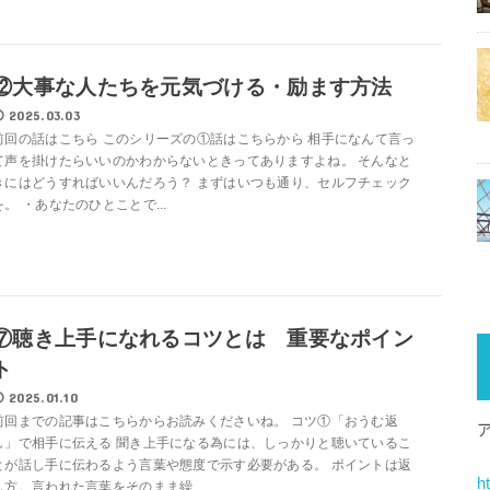
⑫大事な人たちを元気づける・励ます方法
2025.03.03
前回の話はこちら このシリーズの①話はこちらから 相手になんて言っ
て声を掛けたらいいのかわからないときってありますよね。 そんなと
きにはどうすればいいんだろう？ まずはいつも通り、セルフチェック
を。 ・あなたのひとことで...
⑦聴き上手になれるコツとは 重要なポイン
ト
2025.01.10
前回までの記事はこちらからお読みくださいね。 コツ①「おうむ返
し」で相手に伝える 聞き上手になる為には、しっかりと聴いているこ
とが話し手に伝わるよう言葉や態度で示す必要がある。 ポイントは返
h
し方。言われた言葉をそのまま繰...