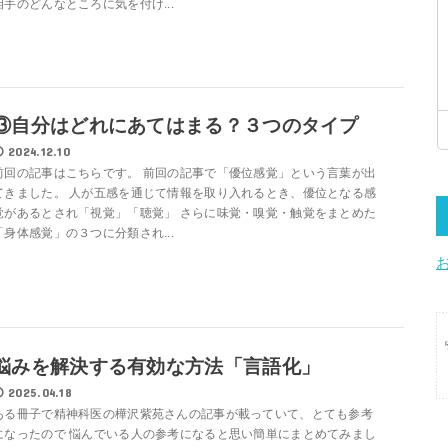
相手のどんなところに気を付け...
③自分はどれにあてはまる？３つのタイプ
2024.12.10
前回の記事はこちらです。 前回の記事で「優位感覚」という言葉が出
てきました。 人が五感を通じて情報を取り入れるとき、優位となる感
覚があるとされ「視覚」「聴覚」 さらに味覚・嗅覚・触覚をまとめた
「身体感覚」の３つに分類され...
悩みを解決する有効な方法「言語化」
2025.04.18
ある冊子で精神科医の樺沢紫苑さんの記事が載っていて、とても参考
になったので 悩んでいる人の参考になると思い簡単にまとめてみまし